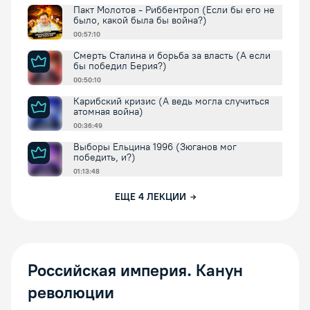
Пакт Молотов - Риббентроп (Если бы его не
было, какой была бы война?)
00:57:10
Смерть Сталина и борьба за власть (А если
бы победил Берия?)
00:50:10
Карибский кризис (А ведь могла случиться
атомная война)
00:36:49
Выборы Ельцина 1996 (Зюганов мог
победить, и?)
01:13:48
ЕЩЕ
4
ЛЕКЦИИ
Российская империя. Канун
революции