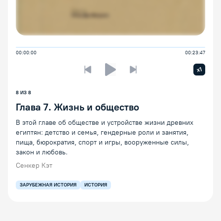
00:00:00
00:23:47
Увелич
x1
Предыдущая лекция
Следующая лекция
Воспроизведение/Пауза
8
ИЗ
8
Глава 7. Жизнь и общество
В этой главе об обществе и устройстве жизни древних
египтян: детство и семья, гендерные роли и занятия,
пища, бюрократия, спорт и игры, вооруженные силы,
закон и любовь.
Сенкер Кэт
ЗАРУБЕЖНАЯ ИСТОРИЯ
ИСТОРИЯ