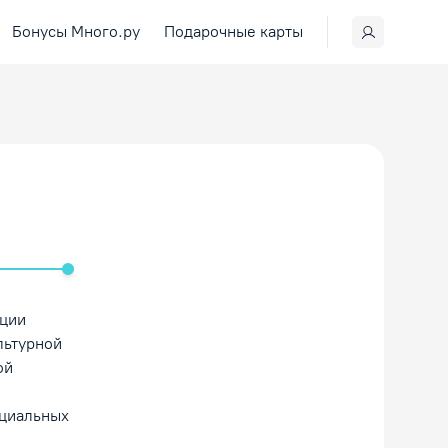
Бонусы Много.ру
Подарочные карты
ить/Выключить звук
ации
льтурной
ой
оциальных