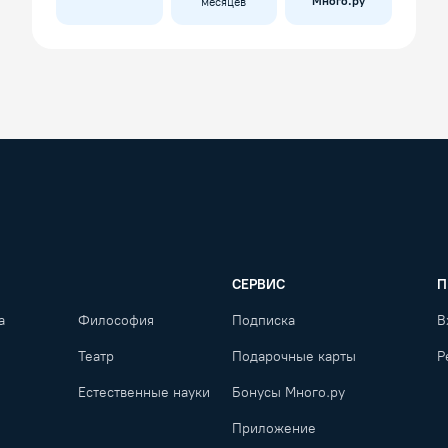
Много.ру
месяцев
СЕРВИС
П
а
Философия
Подписка
В
Театр
Подарочные карты
Р
Естественные науки
Бонусы Много.ру
Приложение