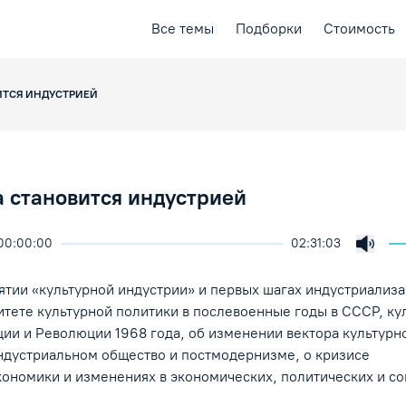
Все темы
Подборки
Стоимость
ИТСЯ ИНДУСТРИЕЙ
а становится индустрией
00:00:00
02:31:03
ичить скорость воспроизведения
ция
ая лекция
Включ
ение/Пауза
нятии «культурной индустрии» и первых шагах индустриализ
итете культурной политики в послевоенные годы в СССР, ку
ии и Революции 1968 года, об изменении вектора культурн
индустриальном общество и постмодернизме, о кризисе
кономики и изменениях в экономических, политических и с