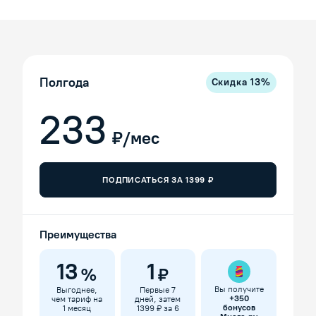
Полгода
Скидка
13
%
233
₽/мес
ПОДПИСАТЬСЯ ЗА
1399
₽
Преимущества
13
1
%
₽
Вы получите
Выгоднее,
Первые 7
+
350
чем тариф на
дней, затем
бонусов
1 месяц
1399 ₽ за 6