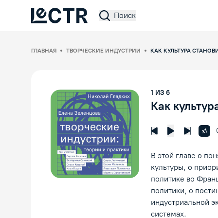
Поиск
Lectr Service
ГЛАВНАЯ
ТВОРЧЕСКИЕ ИНДУСТРИИ
КАК КУЛЬТУРА СТАНОВ
1
ИЗ
6
Как культур
Увел
x1
Предыдущая лек
Следующ
Воспроизвед
В этой главе о по
культуры, о приор
политике во Франц
политики, о пост
индустриальной э
системах.