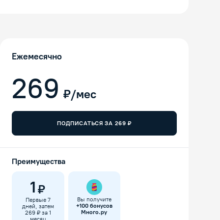
Ежемесячно
269
₽/мес
ПОДПИСАТЬСЯ ЗА
269
₽
Преимущества
1
₽
Вы получите
Первые 7
+
100
бонусов
дней, затем
Много.ру
269 ₽ за 1
месяц