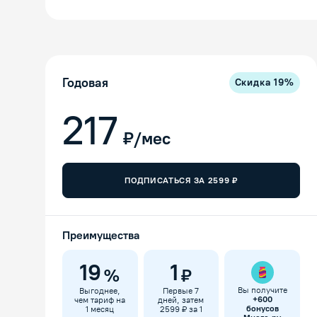
Годовая
Скидка
19
%
217
₽/мес
ПОДПИСАТЬСЯ ЗА
2599
₽
Преимущества
19
1
%
₽
Вы получите
Выгоднее,
Первые 7
+
600
чем тариф на
дней, затем
бонусов
1 месяц
2599 ₽ за 1