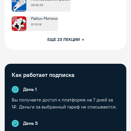
00:55:45
Район Митино
01:15:18
ЕЩЕ
23
ЛЕКЦИИ
Как работает подписка
День 1
Вы получаете доступ к платформе на
7
дней за
1₽. Деньги за выбранный тариф не списываются.
День
5