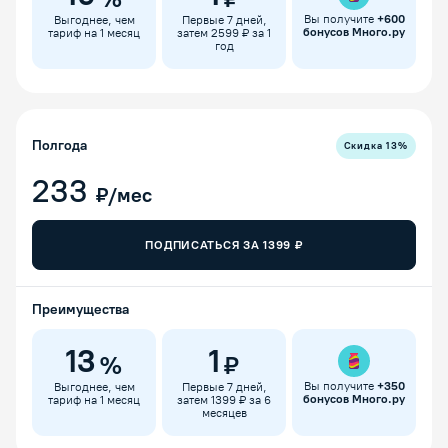
Вы получите
+
600
Выгоднее, чем
Первые 7 дней,
бонусов Много.ру
тариф на 1 месяц
затем 2599 ₽ за 1
год
Полгода
Скидка
13
%
233
₽/мес
ПОДПИСАТЬСЯ ЗА
1399
₽
Преимущества
13
1
%
₽
Вы получите
+
350
Выгоднее, чем
Первые 7 дней,
бонусов Много.ру
тариф на 1 месяц
затем 1399 ₽ за 6
месяцев