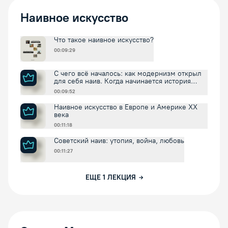
Наивное искусство
Что такое наивное искусство?
00:09:29
С чего всё началось: как модернизм открыл
для себя наив. Когда начинается история
наива?
00:09:52
Наивное искусство в Европе и Америке XX
века
00:11:18
Советский наив: утопия, война, любовь
00:11:27
ЕЩЕ
1
ЛЕКЦИЯ