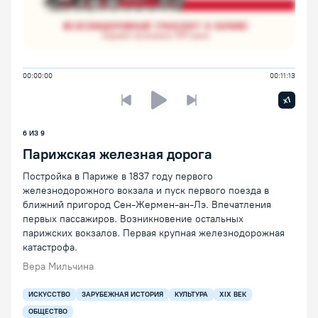
00:00:00
00:11:13
Увелич
x1
Предыдущая лекция
Следующая лекция
Воспроизведение/Пауза
6
ИЗ
9
Парижская железная дорога
Постройка в Париже в 1837 году первого
железнодорожного вокзала и пуск первого поезда в
ближний пригород Сен-Жермен-ан-Лэ. Впечатления
первых пассажиров. Возникновение остальных
парижских вокзалов. Первая крупная железнодорожная
катастрофа.
Вера Мильчина
ИСКУССТВО
ЗАРУБЕЖНАЯ ИСТОРИЯ
КУЛЬТУРА
XIX ВЕК
ОБЩЕСТВО