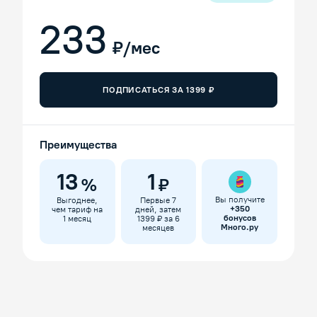
233
₽/мес
ПОДПИСАТЬСЯ ЗА
1399
₽
Преимущества
13
1
%
₽
Вы получите
Выгоднее,
Первые 7
+
350
чем тариф на
дней, затем
бонусов
1 месяц
1399 ₽ за 6
Много.ру
месяцев