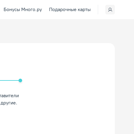
Бонусы Много.ру
Подарочные карты
ить/Выключить звук
тавители
 другие.