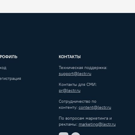
РОФИЛЬ
КОНТАКТЫ
ход
Техническая поддержка:
support@lectr.ru
егистрация
Контакты для СМИ:
pr@lectr.ru
Сотрудничество по
контенту:
content@lectr.ru
По вопросам маркетинга и
рекламы:
marketing@lectr.ru
VK
Telegram