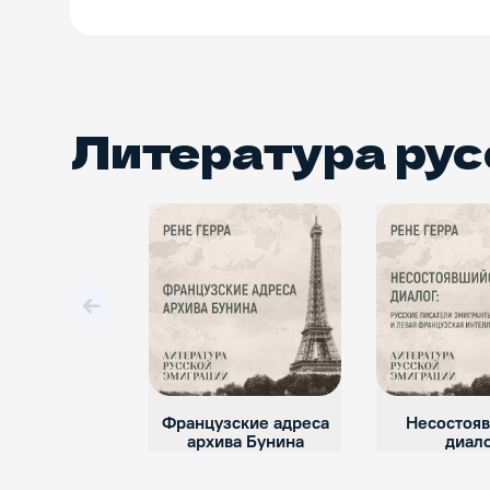
Литература ру
Вперед
Французские адреса
Несостоя
архива Бунина
диал