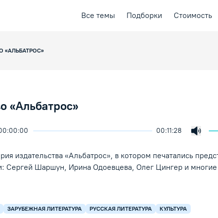
Все темы
Подборки
Стоимость
О «АЛЬБАТРОС»
о «Альбатрос»
00:00:00
00:11:28
ичить скорость воспроизведения
ция
ая лекция
Включ
ение/Пауза
рия издательства «Альбатрос», в котором печатались предс
и: Сергей Шаршун, Ирина Одоевцева, Олег Цингер и многие
ЗАРУБЕЖНАЯ ЛИТЕРАТУРА
РУССКАЯ ЛИТЕРАТУРА
КУЛЬТУРА