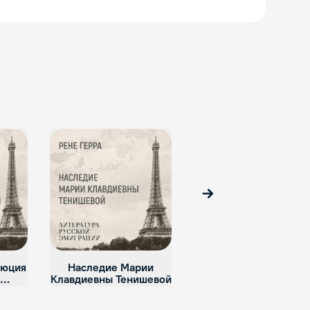
Вперед
люция
Наследие Марии
Клавдиевны Тенишевой