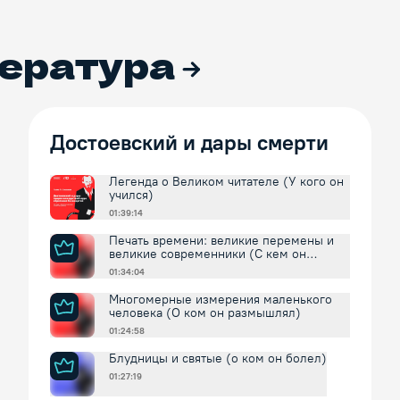
ература
Достоевский и дары смерти
Легенда о Великом читателе (У кого он
учился)
01:39:14
Печать времени: великие перемены и
великие современники (С кем он
спорил и соглашался)
01:34:04
Многомерные измерения маленького
человека (О ком он размышлял)
01:24:58
Блудницы и святые (о ком он болел)
01:27:19