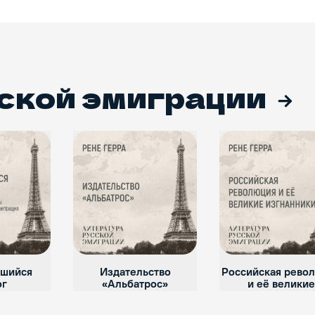
сской эмиграции
вшийся
Издательство
Российская рево
ог
«Альбатрос»
и её великие
изгнанники