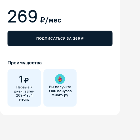
269
₽/мес
ПОДПИСАТЬСЯ ЗА
269
₽
Преимущества
1
₽
Вы получите
Первые 7
+
100
бонусов
дней, затем
Много.ру
269 ₽ за 1
месяц