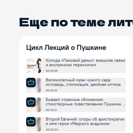
Еще по теме
лит
Цикл Лекций о Пушкине
Колода «Пиковой дамы»: внешние связи
и внутренние переклички
00:16:36
Великолепный мрак чужого сада:
исповедь, стилизация, двойная оптика
00:16:19
Бывают странные сближения:
стихотворные повествования Пушкина и
внешнее время
00:18:21
Второй Евгений: споры об аристократии
и имя героя «Медного всадника»
00:20:23