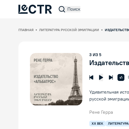
Поиск
Lectr Service
ГЛАВНАЯ
ЛИТЕРАТУРА РУССКОЙ ЭМИГРАЦИИ
ИЗДАТЕЛЬСТВ
3
ИЗ
5
Издательств
Увел
x1
Предыдущая лек
Следующ
Воспроизвед
Удивительная исто
русской эмиграци
Рене Герра
XX ВЕК
ЛИТЕРАТУРА