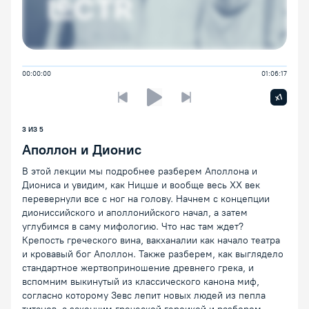
00:00:00
01:06:17
Увелич
x1
Предыдущая лекция
Следующая лекция
Воспроизведение/Пауза
3
ИЗ
5
Аполлон и Дионис
В этой лекции мы подробнее разберем Аполлона и
Диониса и увидим, как Ницше и вообще весь ХХ век
перевернули все с ног на голову. Начнем с концепции
диониссийского и аполлонийского начал, а затем
углубимся в саму мифологию. Что нас там ждет?
Крепость греческого вина, вакханалии как начало театра
и кровавый бог Аполлон. Также разберем, как выглядело
стандартное жертвоприношение древнего грека, и
вспомним выкинутый из классического канона миф,
согласно которому Зевс лепит новых людей из пепла