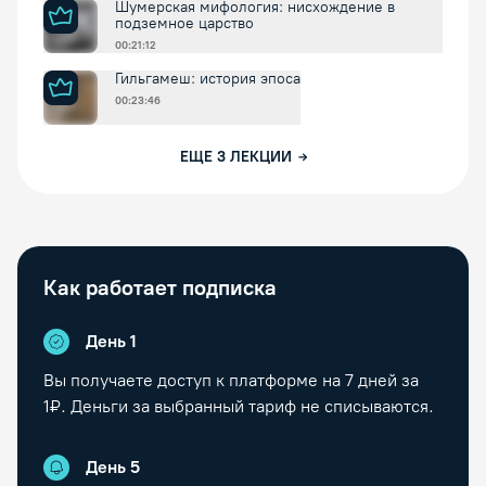
Шумерская мифология: нисхождение в
подземное царство
00:21:12
Гильгамеш: история эпоса
00:23:46
ЕЩЕ
3
ЛЕКЦИИ
Как работает подписка
День 1
Вы получаете доступ к платформе на
7
дней за
1₽. Деньги за выбранный тариф не списываются.
День
5