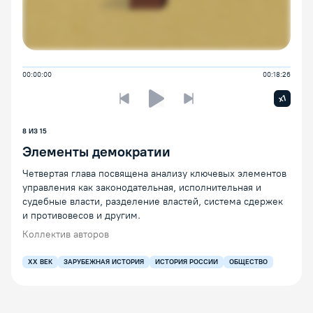
00:00:00
00:18:26
Увелич
x1
Предыдущая лекция
Следующая лекция
Воспроизведение/Пауза
8
ИЗ
15
Элементы демократии
Четвертая глава посвящена анализу ключевых элементов
управления как законодательная, исполнительная и
судебные власти, разделение властей, система сдержек
и противовесов и другим.
Коллектив авторов
XX ВЕК
ЗАРУБЕЖНАЯ ИСТОРИЯ
ИСТОРИЯ РОССИИ
ОБЩЕСТВО