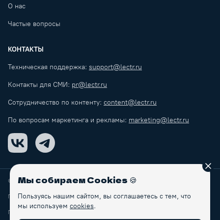
О нас
Частые вопросы
КОНТАКТЫ
Техническая поддержка:
support@lectr.ru
Контакты для СМИ:
pr@lectr.ru
Сотрудничество по контенту:
content@lectr.ru
По вопросам маркетинга и рекламы:
marketing@lectr.ru
VK
Telegram
Зак
Мы собираем Cookies
🍪
© Lectr
2026
Пользуясь нашим сайтом, вы соглашаетесь с тем, что
Правила обработки персональных данных
мы используем
cookies
.
Пользовательское соглашение