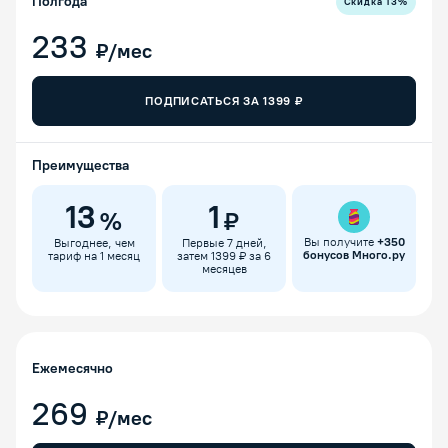
Полгода
Скидка
13
%
233
₽/мес
ПОДПИСАТЬСЯ ЗА
1399
₽
Преимущества
13
1
%
₽
Вы получите
+
350
Выгоднее, чем
Первые 7 дней,
бонусов Много.ру
тариф на 1 месяц
затем 1399 ₽ за 6
месяцев
Ежемесячно
269
₽/мес