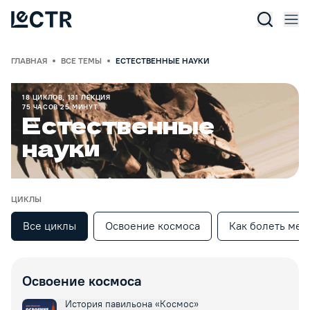
Отк
Lectr Service
ГЛАВНАЯ
ВСЕ ТЕМЫ
ЕСТЕСТВЕННЫЕ НАУКИ
18
ЦИКЛОВ
,
131
ЛЕКЦИЯ
75
ЧАСОВ
25
МИНУТ
Естественные
науки
ЦИКЛЫ
Все циклы
Освоение космоса
Как болеть ме
Освоение космоса
История павильона «Космос»