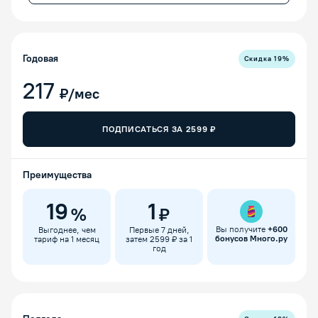
Годовая
Скидка
19
%
217
₽/мес
ПОДПИСАТЬСЯ ЗА
2599
₽
Преимущества
19
1
%
₽
Вы получите
+
600
Выгоднее, чем
Первые 7 дней,
бонусов Много.ру
тариф на 1 месяц
затем 2599 ₽ за 1
год