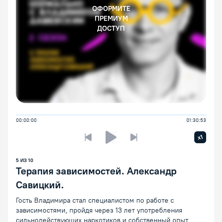
ОФОРМИТЕ
ПРЕМИУМ
ДОСТУП
00:00:00
01:30:53
Увелич
x1
Предыдущая лекция
Следующая лекция
Воспроизведение/Пауза
5
ИЗ
10
Терапия зависимостей. Александр
Савицкий.
Гость Владимира стал специалистом по работе с
зависимостями, пройдя через 13 лет употребления
сильнодействующих наркотиков и собственный опыт