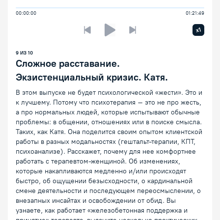
00:00:00
01:21:49
Увелич
x1
Предыдущая лекция
Следующая лекция
Воспроизведение/Пауза
9
ИЗ
10
Сложное расставание.
Экзистенциальный кризис. Катя.
В этом выпуске не будет психологической «жести». Это и
к лучшему. Потому что психотерапия – это не про жесть,
а про нормальных людей, которые испытывают обычные
проблемы: в общении, отношениях или в поиске смысла.
Таких, как Катя. Она поделится своим опытом клиентской
работы в разных модальностях (гештальт-терапии, КПТ,
психоанализе). Расскажет, почему для нее комфортнее
работать с терапевтом-женщиной. Об изменениях,
которые накапливаются медленно и/или происходят
быстро, об ощущении безысходности, о кардинальной
смене деятельности и последующем переосмыслении, о
внезапных инсайтах и освобождении от обид. Вы
узнаете, как работает «железобетонная поддержка и