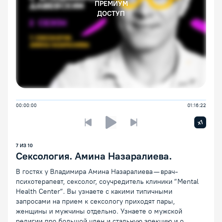
ПРЕМИУМ
ДОСТУП
00:00:00
01:16:22
Увелич
x1
Предыдущая лекция
Следующая лекция
Воспроизведение/Пауза
7
ИЗ
10
Сексология. Амина Назаралиева.
В гостях у Владимира Амина Назаралиева — врач-
психотерапевт, сексолог, соучредитель клиники “Mental
Health Center”. Вы узнаете с какими типичными
запросами на прием к сексологу приходят пары,
женщины и мужчины отдельно. Узнаете о мужской
религии про большой член и стальную эрекцию и о