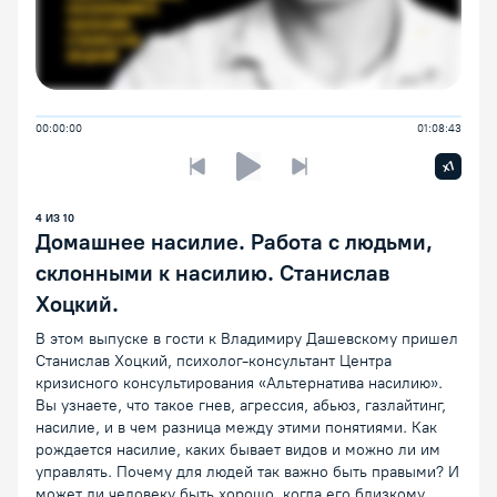
00:00:00
01:08:43
Увелич
x1
Предыдущая лекция
Следующая лекция
Воспроизведение/Пауза
4
ИЗ
10
Домашнее насилие. Работа с людьми,
склонными к насилию. Станислав
Хоцкий.
В этом выпуске в гости к Владимиру Дашевскому пришел
Станислав Хоцкий, психолог-консультант Центра
кризисного консультирования «Альтернатива насилию».
Вы узнаете, что такое гнев, агрессия, абьюз, газлайтинг,
насилие, и в чем разница между этими понятиями. Как
рождается насилие, каких бывает видов и можно ли им
управлять. Почему для людей так важно быть правыми? И
может ли человеку быть хорошо, когда его близкому