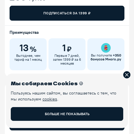
ПОДПИСАТЬСЯ ЗА
1399
₽
Преимущества
13
1
%
₽
Вы получите
+
350
Выгоднее, чем
Первые 7 дней,
бонусов Много.ру
тариф на 1 месяц
затем 1399 ₽ за 6
месяцев
Зак
Мы собираем Cookies
🍪
Ежемесячно
Пользуясь нашим сайтом, вы соглашаетесь с тем, что
мы используем
cookies
.
269
₽/мес
БОЛЬШЕ НЕ ПОКАЗЫВАТЬ
ПОДПИСАТЬСЯ ЗА
269
₽