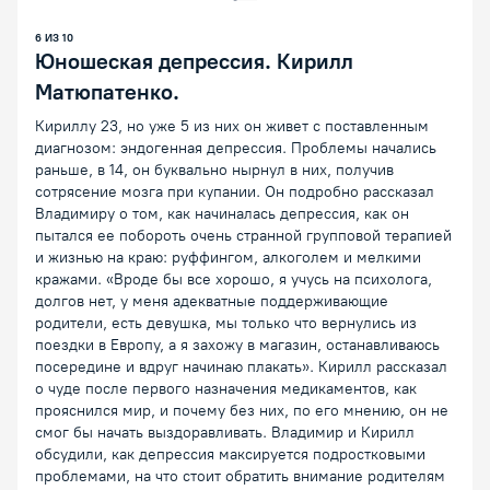
Предыдущая лекция
Следующая лекция
Воспроизведение/Пауза
6
ИЗ
10
Юношеская депрессия. Кирилл
Матюпатенко.
Кириллу 23, но уже 5 из них он живет с поставленным
диагнозом: эндогенная депрессия. Проблемы начались
раньше, в 14, он буквально нырнул в них, получив
сотрясение мозга при купании. Он подробно рассказал
Владимиру о том, как начиналась депрессия, как он
пытался ее побороть очень странной групповой терапией
и жизнью на краю: руффингом, алкоголем и мелкими
кражами. «Вроде бы все хорошо, я учусь на психолога,
долгов нет, у меня адекватные поддерживающие
родители, есть девушка, мы только что вернулись из
поездки в Европу, а я захожу в магазин, останавливаюсь
посередине и вдруг начинаю плакать». Кирилл рассказал
о чуде после первого назначения медикаментов, как
прояснился мир, и почему без них, по его мнению, он не
смог бы начать выздоравливать. Владимир и Кирилл
обсудили, как депрессия максируется подростковыми
проблемами, на что стоит обратить внимание родителям