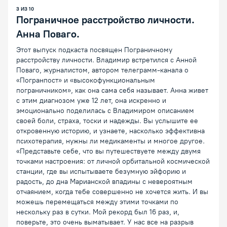
3
ИЗ
10
Пограничное расстройство личности.
Анна Поваго.
Этот выпуск подкаста посвящен Пограничному
расстройству личности. Владимир встретился с Анной
Поваго, журналистом, автором телеграмм-канала о
«Погранпост» и «высокофункциональным
пограничником», как она сама себя называет. Анна живет
с этим диагнозом уже 12 лет, она искренно и
эмоционально поделилась с Владимиром описанием
своей боли, страха, тоски и надежды. Вы услышите ее
откровенную историю, и узнаете, насколько эффективна
психотерапия, нужны ли медикаменты и многое другое.
«Представьте себе, что вы путешествуете между двумя
точками настроения: от личной орбитальной космической
станции, где вы испытываете безумную эйфорию и
радость, до дна Марианской впадины с невероятным
отчаянием, когда тебе совершенно не хочется жить. И вы
можешь перемещаться между этими точками по
нескольку раз в сутки. Мой рекорд был 16 раз, и,
поверьте, это очень выматывает. У нас все на разрыв