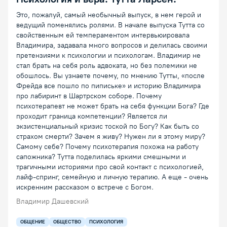
Это, пожалуй, самый необычный выпуск, в нем герой и
ведущий поменялись ролями. В начале выпуска Тутта со
свойственным ей темпераментом интервьюировала
Владимира, задавала много вопросов и делилась своими
претензиями к психологии и психологам. Владимир не
стал брать на себя роль адвоката, но без полемики не
обошлось. Вы узнаете почему, по мнению Тутты, «после
Фрейда все пошло по пипиське» и историю Владимира
про лабиринт в Шартрском соборе. Почему
психотерапевт не может брать на себя функции Бога? Где
проходит граница компетенции? Является ли
экзистенциальный кризис тоской по Богу? Как быть со
страхом смерти? Зачем я живу? Нужен ли я этому миру?
Самому себе? Почему психотерапия похожа на работу
сапожника? Тутта поделилась яркими смешными и
трагичными историями про свой контакт с психологией,
лайф-спринг, семейную и личную терапию. А еще - очень
искренним рассказом о встрече с Богом.
Владимир Дашевский
ОБЩЕНИЕ
ОБЩЕСТВО
ПСИХОЛОГИЯ