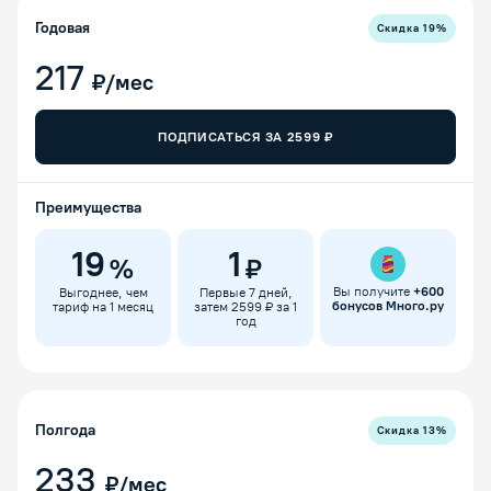
Годовая
Скидка
19
%
217
₽/мес
ПОДПИСАТЬСЯ ЗА
2599
₽
Преимущества
19
1
%
₽
Вы получите
+
600
Выгоднее, чем
Первые 7 дней,
бонусов Много.ру
тариф на 1 месяц
затем 2599 ₽ за 1
год
Полгода
Скидка
13
%
233
₽/мес