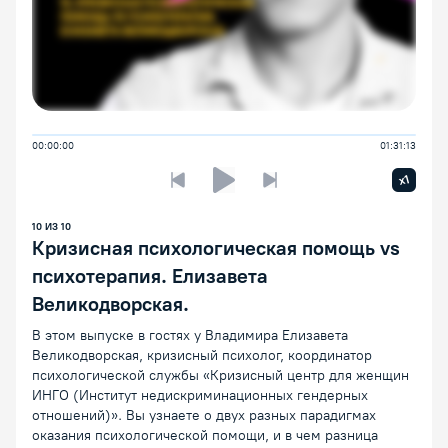
00:00:00
01:31:13
Увелич
x1
Предыдущая лекция
Следующая лекция
Воспроизведение/Пауза
10
ИЗ
10
Кризисная психологическая помощь vs
психотерапия. Елизавета
Великодворская.
В этом выпуске в гостях у Владимира Елизавета
Великодворская, кризисный психолог, координатор
психологической службы «Кризисный центр для женщин
ИНГО (Институт недискриминационных гендерных
отношений)». Вы узнаете о двух разных парадигмах
оказания психологической помощи, и в чем разница