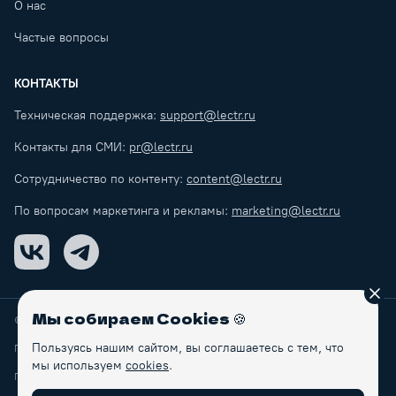
О нас
Частые вопросы
КОНТАКТЫ
Техническая поддержка:
support@lectr.ru
Контакты для СМИ:
pr@lectr.ru
Сотрудничество по контенту:
content@lectr.ru
По вопросам маркетинга и рекламы:
marketing@lectr.ru
VK
Telegram
Зак
Мы собираем Cookies
🍪
© Lectr
2026
Пользуясь нашим сайтом, вы соглашаетесь с тем, что
Правила обработки персональных данных
мы используем
cookies
.
Пользовательское соглашение