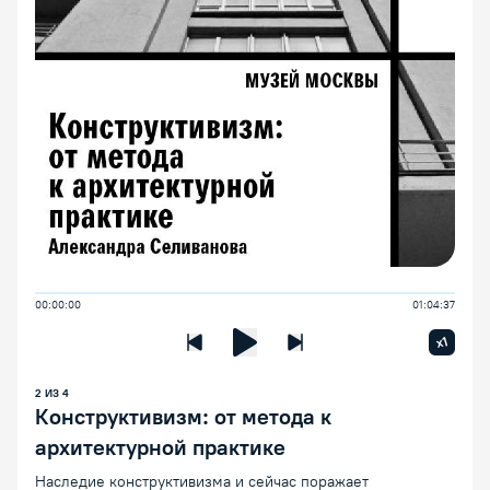
00:00:00
01:04:37
Увелич
x1
Предыдущая лекция
Следующая лекция
Воспроизведение/Пауза
2
ИЗ
4
Конструктивизм: от метода к
архитектурной практике
Наследие конструктивизма и сейчас поражает