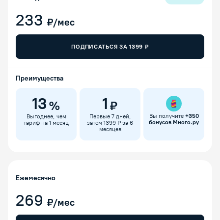
233
₽/мес
ПОДПИСАТЬСЯ ЗА
1399
₽
Преимущества
13
1
%
₽
Вы получите
+
350
Выгоднее, чем
Первые 7 дней,
бонусов Много.ру
тариф на 1 месяц
затем 1399 ₽ за 6
месяцев
Ежемесячно
269
₽/мес