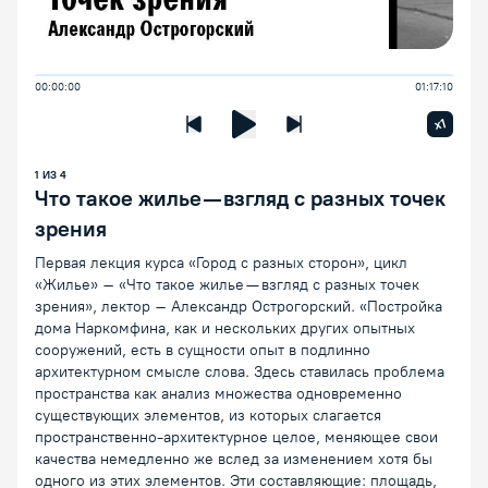
00:00:00
01:17:10
Увелич
x1
Предыдущая лекция
Следующая лекция
Воспроизведение/Пауза
1
ИЗ
4
Что такое жилье — взгляд с разных точек
зрения
Первая лекция курса «Город с разных сторон», цикл
«Жилье» – «Что такое жилье — взгляд с разных точек
зрения», лектор – Александр Острогорский. «Постройка
дома Наркомфина, как и нескольких других опытных
сооружений, есть в сущности опыт в подлинно
архитектурном смысле слова. Здесь ставилась проблема
про­странства как анализ множества одновременно
существующих элементов, из которых слагается
пространственно-архитектурное целое, меняющее свои
качества немедленно же вслед за изменением хотя бы
одного из этих элементов. Эти составляющие: площадь,