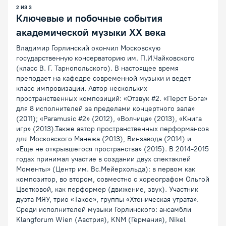
2
ИЗ
3
Ключевые и побочные события
академической музыки XX века
Владимир Горлинский окончил Московскую
государственную консерваторию им. П.И.Чайковского
(класс В. Г. Тарнопольского). В настоящее время
преподает на кафедре современной музыки и ведет
класс импровизации. Автор нескольких
пространственных композиций: «Отзвук #2. «Перст Бога»
для 8 исполнителей за пределами концертного зала»
(2011); «Paramusic #2» (2012), «Волчица» (2013), «Книга
игр» (2013).Также автор пространственных перформансов
для Московского Манежа (2013), Винзавода (2014) и
«Еще не открывшегося пространства» (2015). В 2014-2015
годах принимал участие в создании двух спектаклей
Моменты» (Центр им. Вс.Мейерхольда): в первом как
композитор, во втором, совместно с хореографом Ольгой
Цветковой, как перформер (движение, звук). Участник
дуэта МЯУ, трио «Такое», группы «Хтоническая утрата».
Среди исполнителей музыки Горлинского: ансамбли
Klangforum Wien (Австрия), KNM (Германия), Nikel