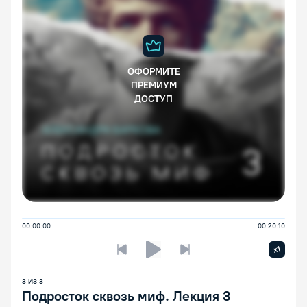
ОФОРМИТЕ
ПРЕМИУМ
ДОСТУП
00:00:00
00:20:10
Увелич
x1
Предыдущая лекция
Следующая лекция
Воспроизведение/Пауза
3
ИЗ
3
Подросток сквозь миф. Лекция 3