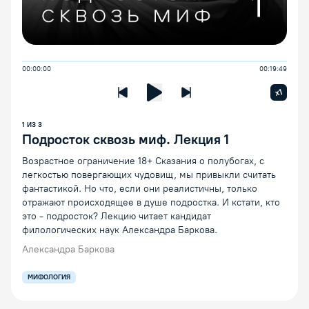
00:00:00
00:19:49
Увелич
x1
Предыдущая лекция
Следующая лекция
Воспроизведение/Пауза
1
ИЗ
3
Подросток сквозь миф. Лекция 1
Возрастное ограничение 18+ Сказания о полубогах, с
легкостью повергающих чудовищ, мы привыкли считать
фантастикой. Но что, если они реалистичны, только
отражают происходящее в душе подростка. И кстати, кто
это - подросток? Лекцию читает кандидат
филологических наук Александра Баркова.
Александра Баркова
МИФОЛОГИЯ