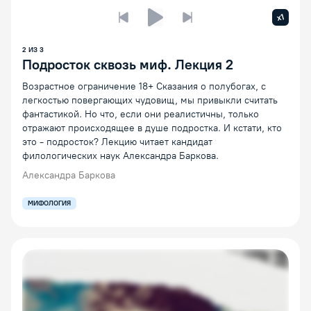
Увелич
x1
Предыдущая лекция
Следующая лекция
Воспроизведение/Пауза
2
ИЗ
3
Подросток сквозь миф. Лекция 2
Возрастное ограничение 18+ Сказания о полубогах, с
легкостью повергающих чудовищ, мы привыкли считать
фантастикой. Но что, если они реалистичны, только
отражают происходящее в душе подростка. И кстати, кто
это - подросток? Лекцию читает кандидат
филологических наук Александра Баркова.
Александра Баркова
МИФОЛОГИЯ