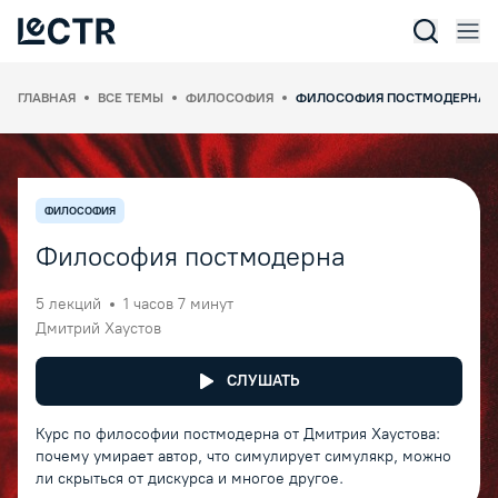
Отк
Lectr Service
ГЛАВНАЯ
ВСЕ ТЕМЫ
ФИЛОСОФИЯ
ФИЛОСОФИЯ ПОСТМОДЕРНА
ФИЛОСОФИЯ
Философия постмодерна
5
лекций
1 часов 7 минут
Дмитрий Хаустов
СЛУШАТЬ
Курс по философии постмодерна от Дмитрия Хаустова:
почему умирает автор, что симулирует симулякр, можно
ли скрыться от дискурса и многое другое.