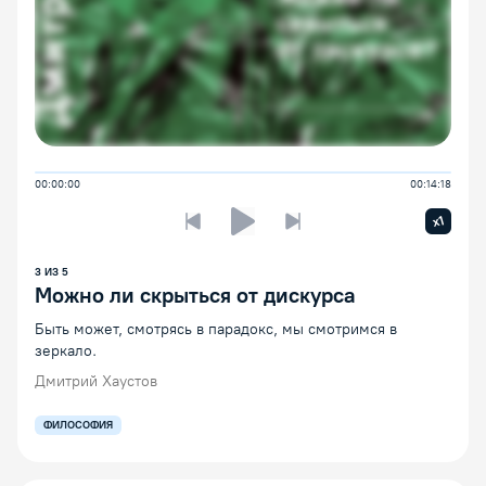
00:00:00
00:14:18
Увелич
x1
Предыдущая лекция
Следующая лекция
Воспроизведение/Пауза
3
ИЗ
5
Можно ли скрыться от дискурса
Быть может, смотрясь в парадокс, мы смотримся в
зеркало.
Дмитрий Хаустов
ФИЛОСОФИЯ