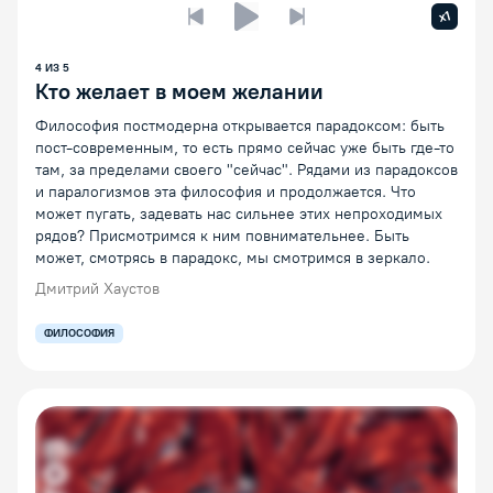
Увелич
x1
Предыдущая лекция
Следующая лекция
Воспроизведение/Пауза
4
ИЗ
5
Кто желает в моем желании
Философия постмодерна открывается парадоксом: быть
пост-современным, то есть прямо сейчас уже быть где-то
там, за пределами своего "сейчас". Рядами из парадоксов
и паралогизмов эта философия и продолжается. Что
может пугать, задевать нас сильнее этих непроходимых
рядов? Присмотримся к ним повнимательнее. Быть
может, смотрясь в парадокс, мы смотримся в зеркало.
Дмитрий Хаустов
ФИЛОСОФИЯ