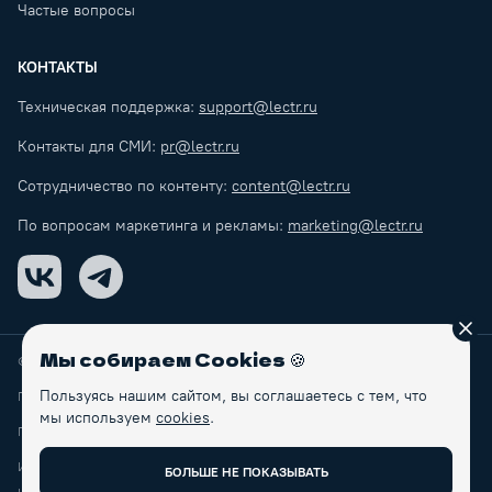
Частые вопросы
КОНТАКТЫ
Техническая поддержка:
support@lectr.ru
Контакты для СМИ:
pr@lectr.ru
Сотрудничество по контенту:
content@lectr.ru
По вопросам маркетинга и рекламы:
marketing@lectr.ru
VK
Telegram
Зак
Мы собираем Cookies
🍪
© Lectr
2026
Пользуясь нашим сайтом, вы соглашаетесь с тем, что
Правила обработки персональных данных
мы используем
cookies
.
Пользовательское соглашение
ИП Макаренков Б.С.
БОЛЬШЕ НЕ ПОКАЗЫВАТЬ