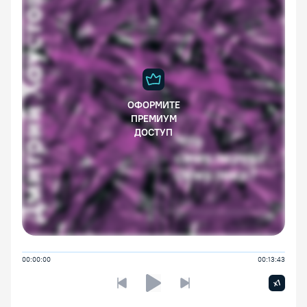
ОФОРМИТЕ
ПРЕМИУМ
ДОСТУП
00:00:00
00:13:43
Увелич
x1
Предыдущая лекция
Следующая лекция
Воспроизведение/Пауза