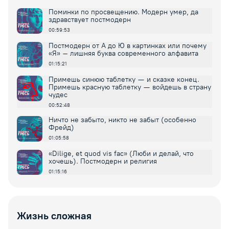
Поминки по просвещению. Модерн умер, да
здравствует постмодерн
00:59:53
Постмодерн от А до Ю в картинках или почему
«Я» – лишняя буква современного алфавита
01:15:21
Примешь синюю таблетку — и сказке конец.
Примешь красную таблетку — войдешь в страну
чудес
00:52:48
Ничто не забыто, никто не забыт (особенно
Фрейд)
01:05:58
«Dilige, et quod vis fac» (Люби и делай, что
хочешь). Постмодерн и религия
01:15:16
Жизнь сложная