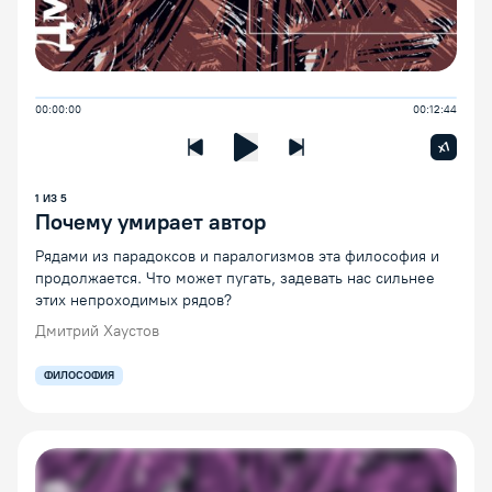
00:00:00
00:12:44
Увелич
x1
Предыдущая лекция
Следующая лекция
Воспроизведение/Пауза
1
ИЗ
5
Почему умирает автор
Рядами из парадоксов и паралогизмов эта философия и
продолжается. Что может пугать, задевать нас сильнее
этих непроходимых рядов?
Дмитрий Хаустов
ФИЛОСОФИЯ