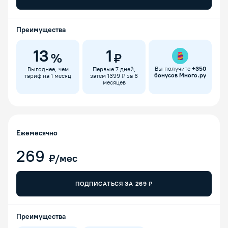
Преимущества
13
1
%
₽
Вы получите
+
350
Выгоднее, чем
Первые 7 дней,
бонусов Много.ру
тариф на 1 месяц
затем 1399 ₽ за 6
месяцев
Ежемесячно
269
₽/мес
ПОДПИСАТЬСЯ ЗА
269
₽
Преимущества