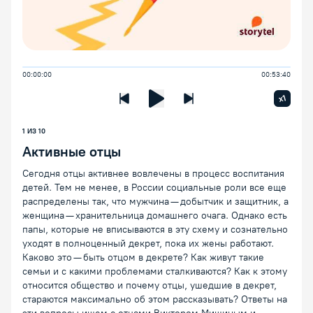
00:00:00
00:53:40
Увелич
x1
Предыдущая лекция
Следующая лекция
Воспроизведение/Пауза
1
ИЗ
10
Активные отцы
Сегодня отцы активнее вовлечены в процесс воспитания
детей. Тем не менее, в России социальные роли все еще
распределены так, что мужчина — добытчик и защитник, а
женщина — хранительница домашнего очага. Однако есть
папы, которые не вписываются в эту схему и сознательно
уходят в полноценный декрет, пока их жены работают.
Каково это — быть отцом в декрете? Как живут такие
семьи и с какими проблемами сталкиваются? Как к этому
относится общество и почему отцы, ушедшие в декрет,
стараются максимально об этом рассказывать? Ответы на