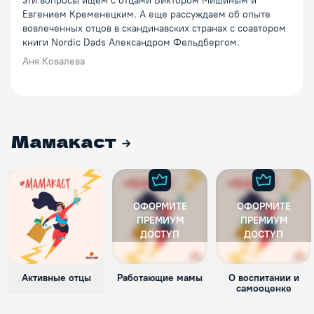
эти вопросы ищем с отцами Виктором Мишиным и
Евгением Кременецким. А еще рассуждаем об опыте
вовлеченных отцов в скандинавских странах с соавтором
книги Nordic Dads Александром Фельдбергом.
Аня Ковалева
Мамакаст
ОФОРМИТЕ
ОФОРМИТЕ
ПРЕМИУМ
ПРЕМИУМ
ДОСТУП
ДОСТУП
Активные отцы
Работающие мамы
О воспитании и
самооценке