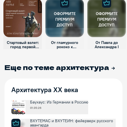
ОФОРМИТЕ
ОФОРМИТЕ
ПРЕМИУМ
ПРЕМИУМ
ДОСТУП
ДОСТУП
Стартовый взлет:
От гламурного
От Павла до
город первой
рококо к
Александра I
половины XVIII века
классицизму
«Третьего Рима»
Еще по теме
архитектура
Архитектура XX века
Баухаус: Из Германии в Россию
01:35:26
ВХУТЕМАС и ВХУТЕИН: фейерверк русского
авангарда