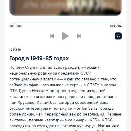
00:00:00
01:42:04
Увелич
x1
Предыдущая лекция
Следующая лекция
Воспроизведение/Пауза
10
ИЗ
10
Город в 1949-85 годах
Почему Сталин считал всех граждан, имеющих
национальную родину за пределами СССР
потенциальными врагами — и как это связано с тем, что
сейчас филфак — это языковые курсы, а СПбГУ в целом —
ПТУ. Где на Невском построено худшее из зданий
«сталинского ампира» и чем радовали народ рестораны
при Хрущеве. Каким был «второй серебряный век»
русской литературы и почему он мог бы быть гораздо
более ярким, чем серебряный век до революции. Первые
выставки, первые квартирные семинары. КГБ и КПСС
расходятся во взглядах на «вторую культуру». Изгнания и