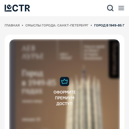
Отк
Lectr Service
ГЛАВНАЯ
СМЫСЛЫ ГОРОДА: САНКТ-ПЕТЕРБУРГ
ГОРОД В 1949-85 ГО
ОФОРМИТЕ
ПРЕМИУМ
ДОСТУП