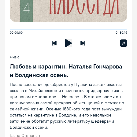
00:00:00
01:30:15
Увелич
x1
Предыдущая лекция
Следующая лекция
Воспроизведение/Пауза
4
ИЗ
6
Любовь и карантин. Наталья Гончарова
и Болдинская осень.
После восстания декабристов у Пушкина заканчивается
ссылка в Михайловское и начинается придворная жизнь
при новом императоре – Николае I. В это же время он
«огончарован» самой прекрасной женщиной и мечтает о
семейной жизни. Осенью 1830-ого года поэт вынужден
остаться на карантине в Болдине, и его невольное
заточение обогатит русскую литературу шедеврами
Болдинской осени.
Гаянэ Степанян