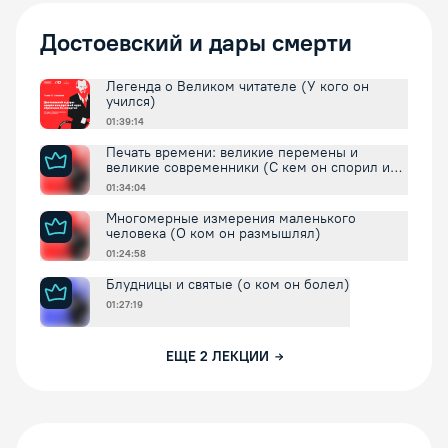
Достоевский и дары смерти
Легенда о Великом читателе (У кого он
учился)
01:39:14
Печать времени: великие перемены и
великие современники (С кем он спорил и
соглашался)
01:34:04
Многомерные измерения маленького
человека (О ком он размышлял)
01:24:58
Блудницы и святые (о ком он болел)
01:27:19
ЕЩЕ
2
ЛЕКЦИИ