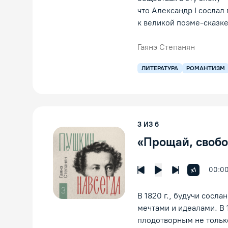
что Александр I сослал
к великой поэме-сказк
Гаянэ Степанян
ЛИТЕРАТУРА
РОМАНТИЗМ
3
ИЗ
6
«Прощай, свобо
00:0
Увеличить 
x1
Предыдущая лекция
Следующая л
Воспроизведение
В 1820 г., будучи сосл
мечтами и идеалами. В 
плодотворным не только