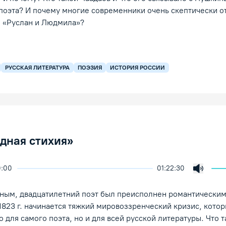
 поэта? И почему многие современники очень скептически о
е «Руслан и Людмила»?
РУССКАЯ ЛИТЕРАТУРА
ПОЭЗИЯ
ИСТОРИЯ РОССИИ
дная стихия»
0:00
01:22:30
скорость воспроизведения
екция
Включи
/Пауза
анным, двадцатилетний поэт был преисполнен романтически
1823 г. начинается тяжкий мировоззренческий кризис, котор
 для самого поэта, но и для всей русской литературы. Что т