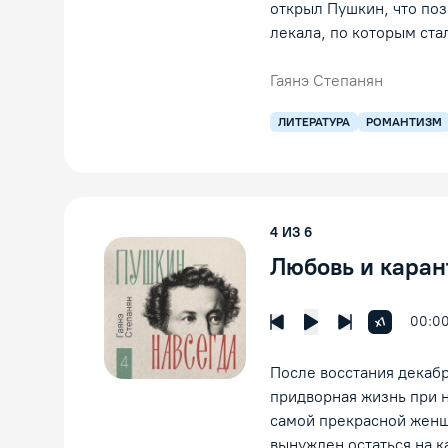
открыл Пушкин, что поз
лекала, по которым ста
Гаянэ Степанян
ЛИТЕРАТУРА
РОМАНТИЗМ
4
ИЗ
6
Любовь и каран
00:0
Увеличить 
x1
Предыдущая лекция
Следующая л
Воспроизведение
После восстания декабр
придворная жизнь при н
самой прекрасной женщ
вынужден остаться на к