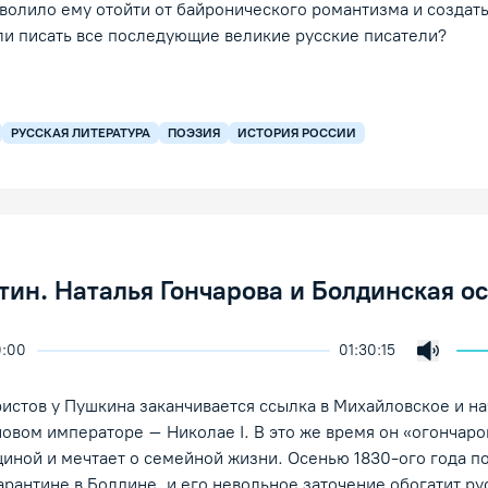
волило ему отойти от байронического романтизма и создать
ли писать все последующие великие русские писатели?
РУССКАЯ ЛИТЕРАТУРА
ПОЭЗИЯ
ИСТОРИЯ РОССИИ
тин. Наталья Гончарова и Болдинская ос
0:00
01:30:15
скорость воспроизведения
екция
Включи
/Пауза
истов у Пушкина заканчивается ссылка в Михайловское и н
овом императоре – Николае I. В это же время он «огончаро
иной и мечтает о семейной жизни. Осенью 1830-ого года п
арантине в Болдине, и его невольное заточение обогатит р