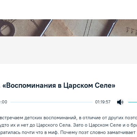
. «Воспоминания в Царском Селе»
0:00
01:19:57
скорость воспроизведения
екция
Включи
/Пауза
встречаем детских воспоминаний, в отличие от других поэто
удто их и нет до Царского Села. Зато о Царском Селе и о бр
ратилась почти что в миф. Почему поэт словно замалчивает