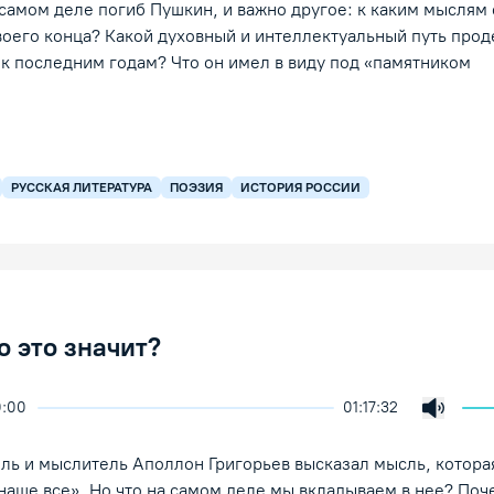
самом деле погиб Пушкин, и важно другое: к каким мыслям 
воего конца? Какой духовный и интеллектуальный путь прод
к последним годам? Что он имел в виду под «памятником
РУССКАЯ ЛИТЕРАТУРА
ПОЭЗИЯ
ИСТОРИЯ РОССИИ
о это значит?
0:00
01:17:32
скорость воспроизведения
екция
Включи
/Пауза
тель и мыслитель Аполлон Григорьев высказал мысль, котора
наше все». Но что на самом деле мы вкладываем в нее? Поч