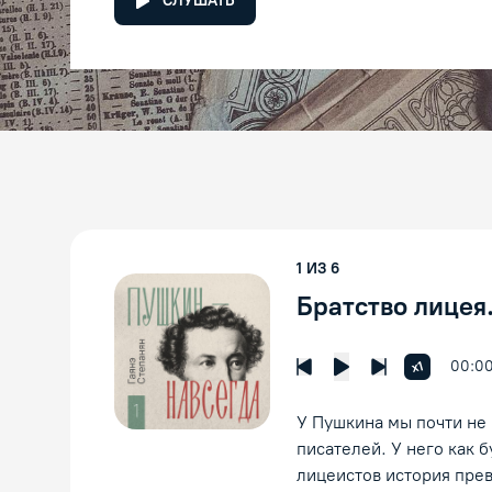
СЛУШАТЬ
1
ИЗ
6
Братство лицея
00:0
Увеличить 
x1
Предыдущая лекция
Следующая л
Воспроизведение
У Пушкина мы почти не 
писателей. У него как б
лицеистов история прев