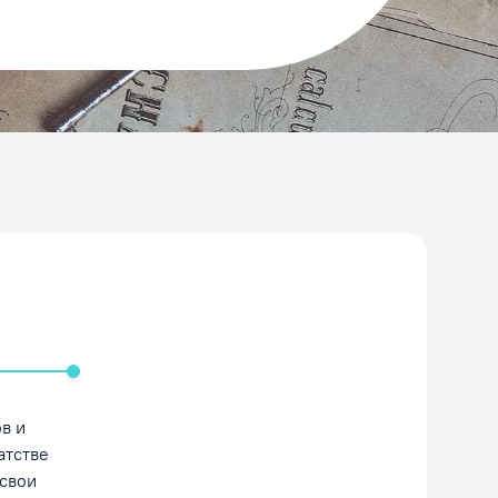
ть/Выключить звук
в и
атстве
 свои