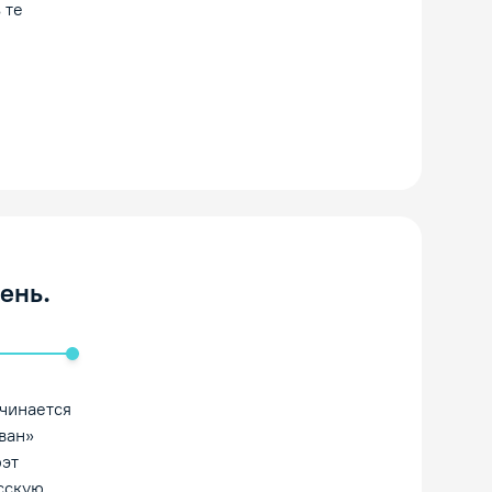
 те
ень.
ть/Выключить звук
ачинается
ван»
оэт
усскую