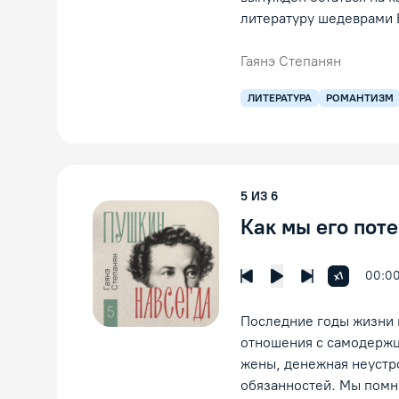
литературу шедеврами 
Гаянэ Степанян
ЛИТЕРАТУРА
РОМАНТИЗМ
5
ИЗ
6
Как мы его пот
00:0
Увеличить 
x1
Предыдущая лекция
Следующая л
Воспроизведение
Последние годы жизни 
отношения с самодержц
жены, денежная неустро
обязанностей. Мы помн