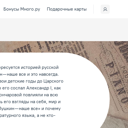
Бонусы Много.ру
Подарочные карты
ересуется историей русской
 — наше все и это навсегда.
свои детские годы до Царского
о его сослал Александр I, как
Гончаровой повлияли на всю
 его взгляды на себя, мир и
Пушкин — наше все» и почему
атурного языка, а не кто-