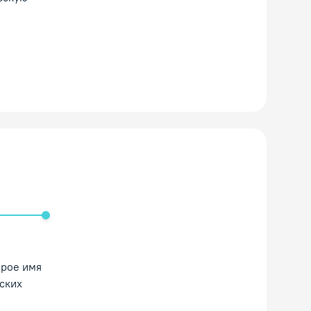
ть/Выключить звук
брое имя
ских