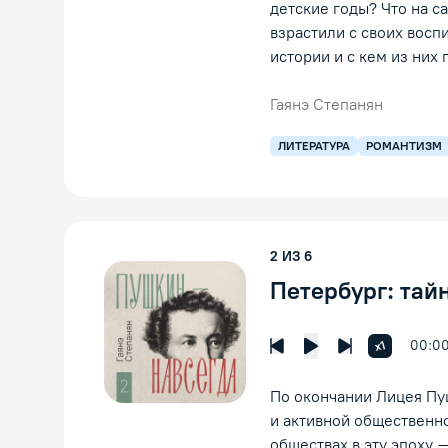
детские годы? Что на с
взрастили с своих восп
истории и с кем из них
Гаянэ Степанян
ЛИТЕРАТУРА
РОМАНТИЗМ
2
ИЗ
6
Петербург: тай
00:0
Увеличить 
x1
Предыдущая лекция
Следующая л
Воспроизведение
По окончании Лицея Пу
и активной общественно
обществах в эту эпоху 