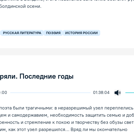
Болдинской осени.
РУССКАЯ ЛИТЕРАТУРА
ПОЭЗИЯ
ИСТОРИЯ РОССИИ
еряли. Последние годы
0:00
01:38:04
скорость воспроизведения
екция
Включи
/Пауза
поэта были трагичными: в неразрешимый узел переплелись
ем и самодержавием, необходимость защитить семью и до
енность и стремление к покою и творчеству без обузы свет
им, как этот узел разрешился… Вряд ли мы окончательно