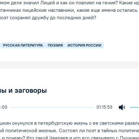
амом деле значил Лицей и как он повлиял на гения? Какие и
итанниках лицейские наставники, какие еще имена остались
 поэт сохранял дружбу до последних дней?
РУССКАЯ ЛИТЕРАТУРА
ПОЭЗИЯ
ИСТОРИЯ РОССИИ
ны и заговоры
0:00
01:15:53
скорость воспроизведения
екция
Включи
/Пауза
шкин окунулся в петербургскую жизнь с ее светскими разв
й политической жизнью. Состоял ли поэт в тайных политич
– и почему? Кто такой Чаадаев и что его связывало с Пушки