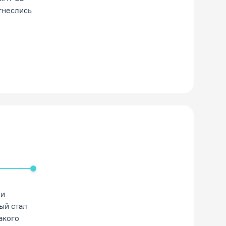
тнеслись
ть/Выключить звук
ми
ый стал
акого