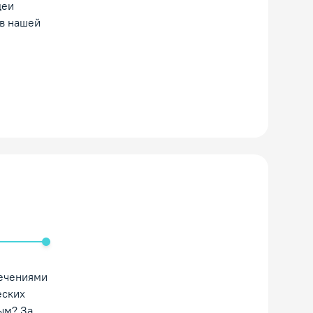
деи
 в нашей
ть/Выключить звук
лечениями
еских
ным? За