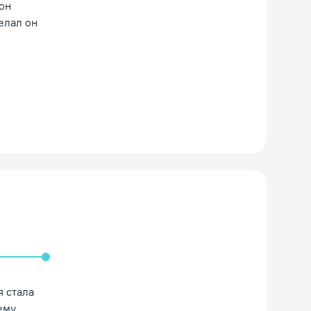
он
елал он
ть/Выключить звук
я стала
ему