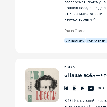
разберемся, почему на 
пришел незадолго до с
от идеализма юности – 
нерукотворным»?
Гаянэ Степанян
ЛИТЕРАТУРА
РОМАНТИЗМ
6
ИЗ
6
«Наше всё» — чт
00:0
Увеличить 
x1
Предыдущая лекция
Следующая л
Воспроизведение
В 1859 г. русский писа
афоризмом: «Пушкин — 