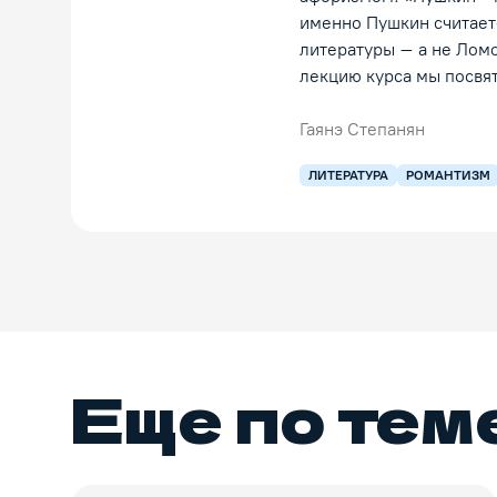
именно Пушкин считаетс
литературы – а не Лом
лекцию курса мы посвя
Гаянэ Степанян
ЛИТЕРАТУРА
РОМАНТИЗМ
Еще по тем