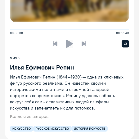
00:00:00
00:56:40
Увелич
x1
Предыдущая лекция
Следующая лекция
Воспроизведение/Пауза
3
ИЗ
5
Илья Ефимович Репин
Илья Ефимович Репин (1844–1930) — одна из ключевых
фигур русского реализма. Он известен своими
историческими полотнами и огромной галереей
портретов современников. Репину удалось собрать
вокруг себя самых талантливых людей из сферы
искусства и запечатлеть их для потомков.
Коллектив авторов
ИСКУССТВО
РУССКОЕ ИСКУССТВО
ИСТОРИЯ ИСКУССТВ