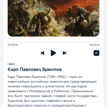
00:00:00
00:43:00
Увелич
x1
Предыдущая лекция
Следующая лекция
Воспроизведение/Пауза
1
ИЗ
5
Карл Павлович Брюллов
Карл Павлович Брюллов (1799–1852) — один из
известнейших российских живописцев, представляющих
течение классицизма и романтизма. Не раз Карла
сравнивали с Рембрандтом и Рубенсом. Прижизненно
ему было присвоено звание «первой кисти государства».
Художник был удостоен лаврового венка и
бриллиантового перстня от императора Николая I.