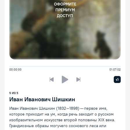
ОФОРМИТЕ
ПРЕМИУМ
ДОСТУП
00:00:00
01:07:02
Увелич
x1
Предыдущая лекция
Следующая лекция
Воспроизведение/Пауза
5
ИЗ
5
Иван Иванович Шишкин
Иван Иванович Шишкин (1832–1898) — первое имя,
которое приходит на ум, когда речь заходит о русском
изобразительном искусстве второй половины XIX века.
Грандиозные образы могучего соснового леса или