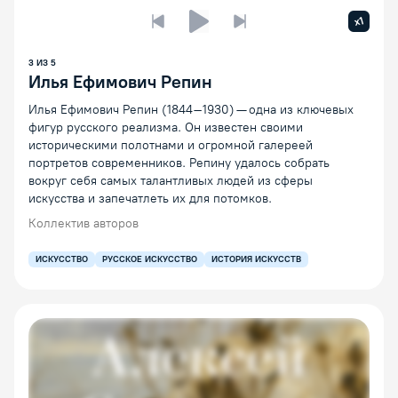
Увелич
x1
Предыдущая лекция
Следующая лекция
Воспроизведение/Пауза
3
ИЗ
5
Илья Ефимович Репин
Илья Ефимович Репин (1844–1930) — одна из ключевых
фигур русского реализма. Он известен своими
историческими полотнами и огромной галереей
портретов современников. Репину удалось собрать
вокруг себя самых талантливых людей из сферы
искусства и запечатлеть их для потомков.
Коллектив авторов
ИСКУССТВО
РУССКОЕ ИСКУССТВО
ИСТОРИЯ ИСКУССТВ