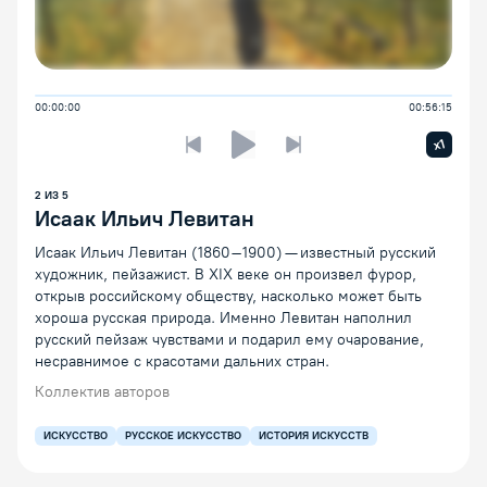
00:00:00
00:56:15
Увелич
x1
Предыдущая лекция
Следующая лекция
Воспроизведение/Пауза
2
ИЗ
5
Исаак Ильич Левитан
Исаак Ильич Левитан (1860–1900) — известный русский
художник, пейзажист. В XIX веке он произвел фурор,
открыв российскому обществу, насколько может быть
хороша русская природа. Именно Левитан наполнил
русский пейзаж чувствами и подарил ему очарование,
несравнимое с красотами дальних стран.
Коллектив авторов
ИСКУССТВО
РУССКОЕ ИСКУССТВО
ИСТОРИЯ ИСКУССТВ