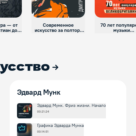
ура — от
Современное
70 лет популяр
стиан до
искусство за полтора
музыки
 man»
часа
Великобритан
усство
Эдвард Мунк
Эдвард Мунк. Фриз жизни. Начало
00:21:24
Графика Эдварда Мунка
00:14:51