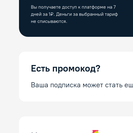
Вы получаете доступ к платформе на
7
дней за 1₽. Деньги за выбранный тариф
не списываются.
Есть промокод?
Ваша подписка может стать ещ