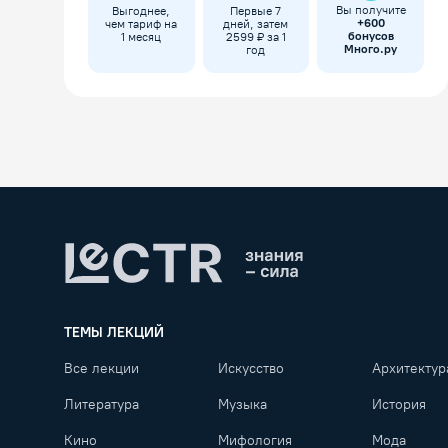
Вы получите
Выгоднее,
Первые 7
+
600
чем тариф на
дней, затем
бонусов
1 месяц
2599 ₽ за 1
Много.ру
год
Lectr
ТЕМЫ ЛЕКЦИЙ
Все лекции
Искусство
Архитектур
Литература
Музыка
История
Кино
Мифология
Мода