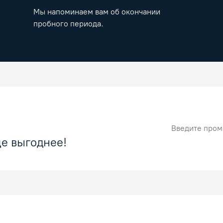
Мы напоминаем вам об окончании
пробного периода.
Промокод
е выгоднее!
Номер карты