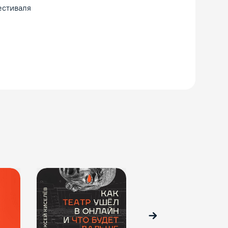
естиваля
Вперед