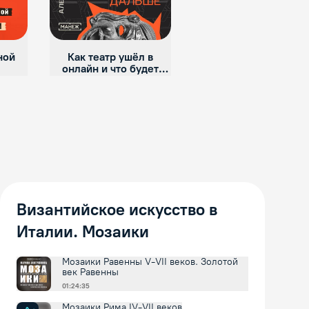
ной
Как театр ушёл в
Культтерапия:
онлайн и что будет
психология и искусств
ии
дальше
Византийское искусство в
Италии. Мозаики
Мозаики Равенны V-VII веков. Золотой
век Равенны
01:24:35
Мозаики Рима IV-VII веков