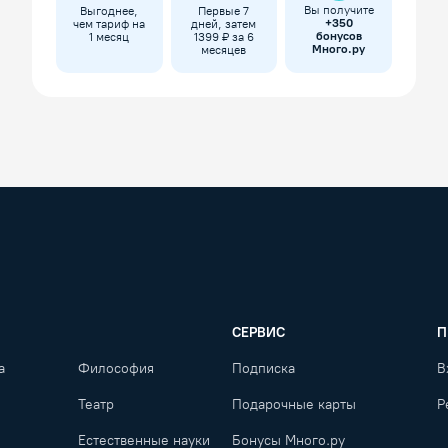
Вы получите
Выгоднее,
Первые 7
+
350
чем тариф на
дней, затем
бонусов
1 месяц
1399 ₽ за 6
Много.ру
месяцев
СЕРВИС
П
а
Философия
Подписка
В
Театр
Подарочные карты
Р
Естественные науки
Бонусы Много.ру