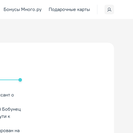
Бонусы Много.ру
Подарочные карты
ить/Выключить звук
сант о
й Бобунец
ути к
рован на