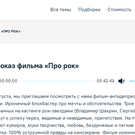
Все темы
Подборки
Стоимость
 «ПРО РОК»
показ фильма «Про рок»
00:00:00
00:42:49
ичить скорость воспроизведения
ция
ая лекция
Включ
ение/Пауза
вгуста, мы приглашаем посмотреть с нами фильм-антидепрес
и. Ироничный блокбастер про мечты и обстоятельства. Трое
ранных на кастинге рок-звездами (Владимир Шахрин, Серге
дут к успеху через, видимые и невидимые, препятствия. На п
ют кумиров, муки творчества, любовь, безденежье и легкие
тки. 100% остроумной правды на киноэкране. Фильм номини