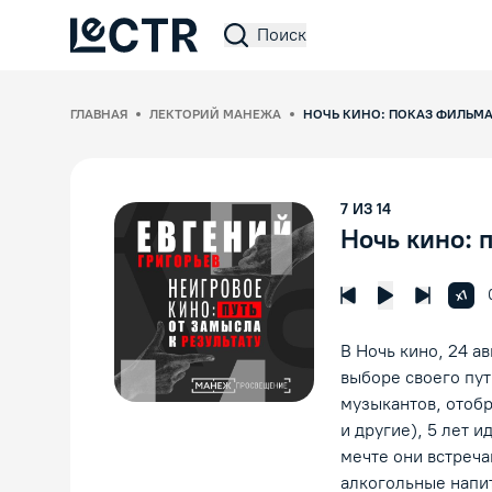
Поиск
Lectr Service
ГЛАВНАЯ
ЛЕКТОРИЙ МАНЕЖА
НОЧЬ КИНО: ПОКАЗ ФИЛЬМА
7
ИЗ
14
Ночь кино: 
Увел
x1
Предыдущая лек
Следующ
Воспроизвед
В Ночь кино, 24 а
выборе своего пут
музыкантов, отоб
и другие), 5 лет и
мечте они встреча
алкогольные напи