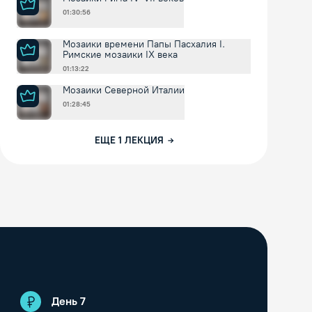
01:30:56
Мозаики времени Папы Пасхалия I.
Римские мозаики IX века
01:13:22
Мозаики Северной Италии
01:28:45
ЕЩЕ
1
ЛЕКЦИЯ
День
7