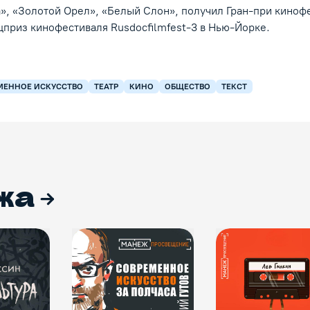
», «Золотой Орел», «Белый Слон», получил Гран-при киноф
цприз кинофестиваля Rusdocfilmfest-3 в Нью-Йорке.
МЕННОЕ ИСКУССТВО
ТЕАТР
КИНО
ОБЩЕСТВО
ТЕКСТ
жа