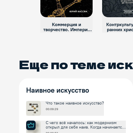
Коммерция и
Контркульт
творчество. Империя
ранних хри
наносит ответный удар
«Burning
Еще по теме
иск
Наивное искусство
Что такое наивное искусство?
00:09:29
С чего всё началось: как модернизм
открыл для себя наив. Когда начинается
история наива?