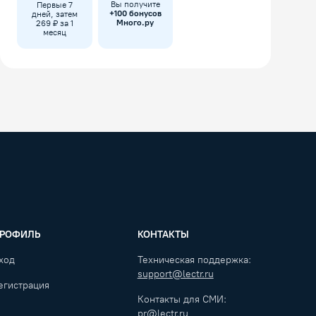
Вы получите
Первые 7
+
100
бонусов
дней, затем
Много.ру
269 ₽ за 1
месяц
РОФИЛЬ
КОНТАКТЫ
ход
Техническая поддержка:
support@lectr.ru
егистрация
Контакты для СМИ:
pr@lectr.ru