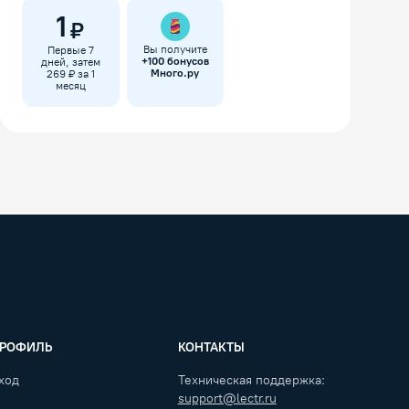
1
₽
Вы получите
Первые 7
+
100
бонусов
дней, затем
Много.ру
269 ₽ за 1
месяц
РОФИЛЬ
КОНТАКТЫ
ход
Техническая поддержка:
support@lectr.ru