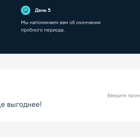
День
5
Мы напоминаем вам об окончании
пробного периода.
Промокод
е выгоднее!