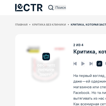
Поиск
Lectr Service
ГЛАВНАЯ
КРИТИКА БЕЗ КЛИНИКИ
КРИТИКА, КОТОРАЯ ЗАСТ
2
ИЗ
4
Критика, ко
Увел
x1
ОФОРМИТЕ
Предыдущая лек
Следующ
Воспроизвед
ПРЕМИУМ
ДОСТУП
На первый взгляд,
даже — ей одержим
магазинов или сп
Facebook. Но та л
вытягивать из нас
Как всемирная сет