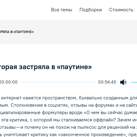
Все темы
Подборки
Стоимость
РЯЛА В «ПАУТИНЕ»
торая застряла в «паутине»
00:00:00
00:54:43
ичить скорость воспроизведения
ция
ая лекция
Включ
ение/Пауза
 интернет кажется пространством, буквально созданным для
ым. Столкновения в соцсетях, отзывы на форумах и на сайт
ециализированные формуляры вроде «О чем вы сейчас думае
и эта критика, с которой мы сталкиваемся оффлайн? Зачем и
 отзывы — и почему он не похож на пылесос для рецензий на
ь уничтожает критику как «законченное произведение», пр