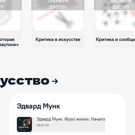
УМ
ПРЕМИУМ
ПРЕМИУМ
УП
ДОСТУП
ДОСТУП
оторая
Критика в искусстве
Критика и сообщ
паутине»
усство
Эдвард Мунк
Эдвард Мунк. Фриз жизни. Начало
00:21:24