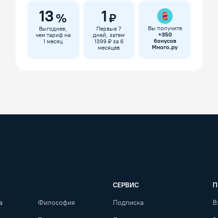
13
1
%
₽
Вы получите
Выгоднее,
Первые 7
+
350
чем тариф на
дней, затем
бонусов
1 месяц
1399 ₽ за 6
Много.ру
месяцев
СЕРВИС
П
а
Философия
Подписка
В