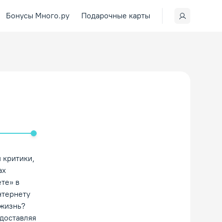
Бонусы Много.ру
Подарочные карты
ить/Выключить звук
 критики,
ах
те» в
нтернету
 жизнь?
едоставляя