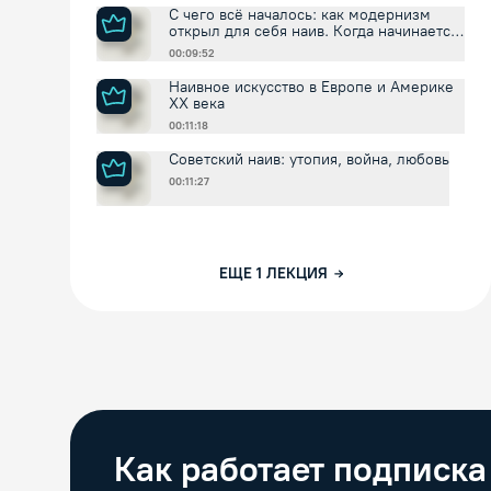
С чего всё началось: как модернизм
открыл для себя наив. Когда начинается
история наива?
00:09:52
Наивное искусство в Европе и Америке
XX века
00:11:18
Советский наив: утопия, война, любовь
00:11:27
ЕЩЕ
1
ЛЕКЦИЯ
Как работает подписка