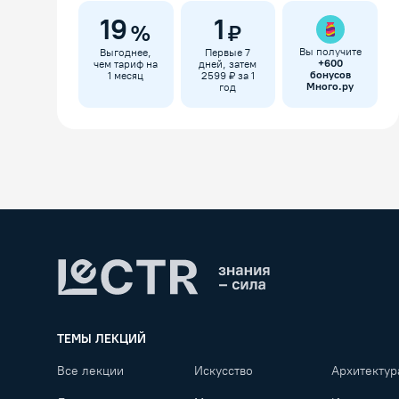
19
1
%
₽
Вы получите
Выгоднее,
Первые 7
+
600
чем тариф на
дней, затем
бонусов
1 месяц
2599 ₽ за 1
Много.ру
год
Lectr
ТЕМЫ ЛЕКЦИЙ
Все лекции
Искусство
Архитектур