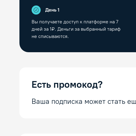
День 1
Вы получаете доступ к платформе на
7
дней за 1₽. Деньги за выбранный тариф
не списываются.
Есть промокод?
Ваша подписка может стать ещ