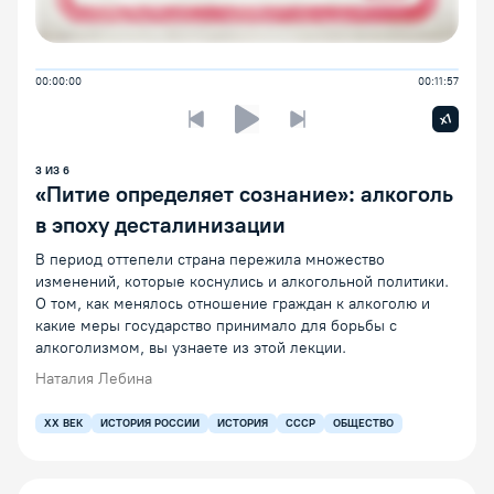
00:00:00
00:11:57
Увелич
x1
Предыдущая лекция
Следующая лекция
Воспроизведение/Пауза
3
ИЗ
6
«Питие определяет сознание»: алкоголь
в эпоху десталинизации
В период оттепели страна пережила множество
изменений, которые коснулись и алкогольной политики.
О том, как менялось отношение граждан к алкоголю и
какие меры государство принимало для борьбы с
алкоголизмом, вы узнаете из этой лекции.
Наталия Лебина
XX ВЕК
ИСТОРИЯ РОССИИ
ИСТОРИЯ
СССР
ОБЩЕСТВО