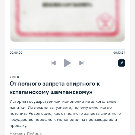
00:00:00
00:13:54
Увелич
x1
Предыдущая лекция
Следующая лекция
Воспроизведение/Пауза
2
ИЗ
6
От полного запрета спиртного к
«сталинскому шампанскому»
История государственной монополии на алкогольные
напитки. Из лекции вы узнаете, почему вино могло
потопить Революцию, как от полного запрета спиртного
государство перешло к монополии на производство и
продажу.
Наталия Лебина