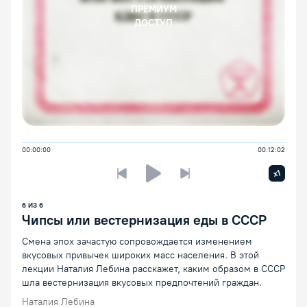
ПРЕМИУМ
ДОСТУП
00:00:00
00:12:02
Увелич
x1
Предыдущая лекция
Следующая лекция
Воспроизведение/Пауза
6
ИЗ
6
Чипсы или вестернизация еды в СССР
Смена эпох зачастую сопровождается изменением
вкусовых привычек широких масс населения. В этой
лекции Наталия Лебина расскажет, каким образом в СССР
шла вестернизация вкусовых предпочтений граждан.
Наталия Лебина