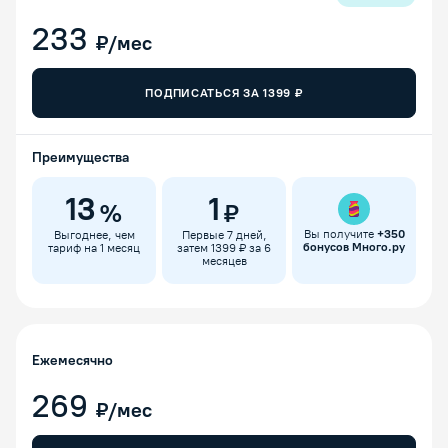
233
₽/мес
ПОДПИСАТЬСЯ ЗА
1399
₽
Преимущества
13
1
%
₽
Вы получите
+
350
Выгоднее, чем
Первые 7 дней,
бонусов Много.ру
тариф на 1 месяц
затем 1399 ₽ за 6
месяцев
Ежемесячно
269
₽/мес