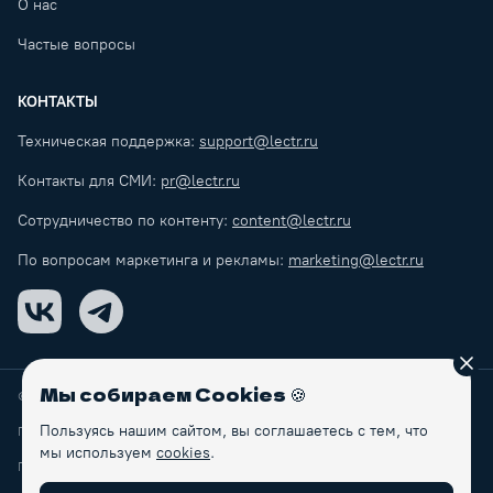
О нас
Частые вопросы
КОНТАКТЫ
Техническая поддержка:
support@lectr.ru
Контакты для СМИ:
pr@lectr.ru
Сотрудничество по контенту:
content@lectr.ru
По вопросам маркетинга и рекламы:
marketing@lectr.ru
VK
Telegram
Зак
Мы собираем Cookies
🍪
© Lectr
2026
Пользуясь нашим сайтом, вы соглашаетесь с тем, что
Правила обработки персональных данных
мы используем
cookies
.
Пользовательское соглашение