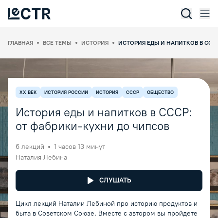
Отк
Lectr Service
ГЛАВНАЯ
ВСЕ ТЕМЫ
ИСТОРИЯ
ИСТОРИЯ ЕДЫ И НАПИТКОВ В ССС
XX ВЕК
ИСТОРИЯ РОССИИ
ИСТОРИЯ
СССР
ОБЩЕСТВО
История еды и напитков в СССР:
от фабрики-кухни до чипсов
6
лекций
1 часов 13 минут
Наталия Лебина
СЛУШАТЬ
Цикл лекций Наталии Лебиной про историю продуктов и
быта в Советском Союзе. Вместе с автором вы пройдете