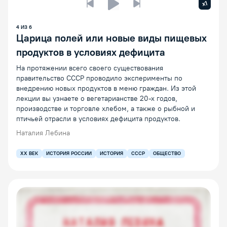
Увелич
x1
Предыдущая лекция
Следующая лекция
Воспроизведение/Пауза
4
ИЗ
6
Царица полей или новые виды пищевых
продуктов в условиях дефицита
На протяжении всего своего существования
правительство СССР проводило эксперименты по
внедрению новых продуктов в меню граждан. Из этой
лекции вы узнаете о вегетарианстве 20-х годов,
производстве и торговле хлебом, а также о рыбной и
птичьей отрасли в условиях дефицита продуктов.
Наталия Лебина
XX ВЕК
ИСТОРИЯ РОССИИ
ИСТОРИЯ
СССР
ОБЩЕСТВО