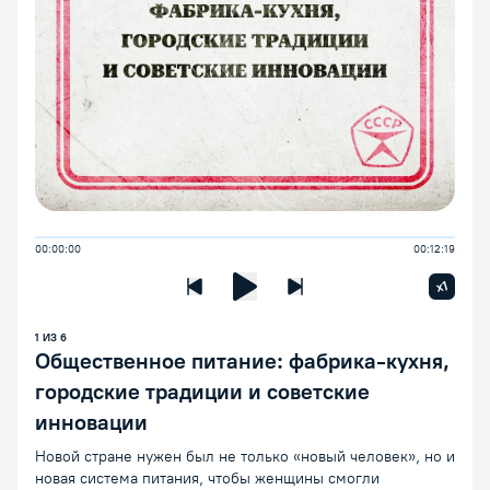
00:00:00
00:12:19
Увелич
x1
Предыдущая лекция
Следующая лекция
Воспроизведение/Пауза
1
ИЗ
6
Общественное питание: фабрика-кухня,
городские традиции и советские
инновации
Новой стране нужен был не только «новый человек», но и
новая система питания, чтобы женщины смогли