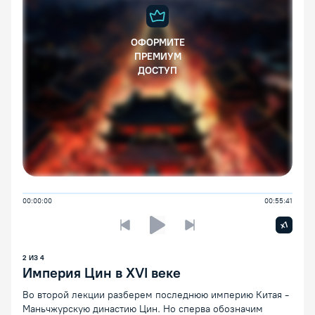
ОФОРМИТЕ
ПРЕМИУМ
ДОСТУП
00:00:00
00:55:41
Увелич
x1
Предыдущая лекция
Следующая лекция
Воспроизведение/Пауза
2
ИЗ
4
Империя Цин в XVI веке
Во второй лекции разберем последнюю империю Китая -
Маньчжурскую династию Цин. Но сперва обозначим