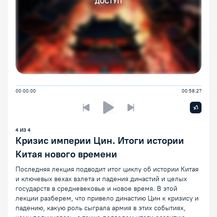
ДОСТУП
00:00:00
00:58:27
Увелич
x1
Предыдущая лекция
Следующая лекция
Воспроизведение/Пауза
4
ИЗ
4
Кризис империи Цин. Итоги истории
Китая нового времени
Последняя лекция подводит итог циклу об истории Китая
и ключевых вехах взлета и падения династий и целых
государств в средневековье и новое время. В этой
лекции разберем, что привело династию Цин к кризису и
падению, какую роль сыграла армия в этих событиях,