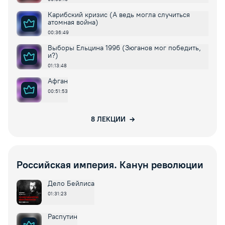
Карибский кризис (А ведь могла случиться
атомная война)
00:36:49
Выборы Ельцина 1996 (Зюганов мог победить,
и?)
01:13:48
Афган
00:51:53
8
ЛЕКЦИИ
Российская империя. Канун революции
Дело Бейлиса
01:31:23
Распутин