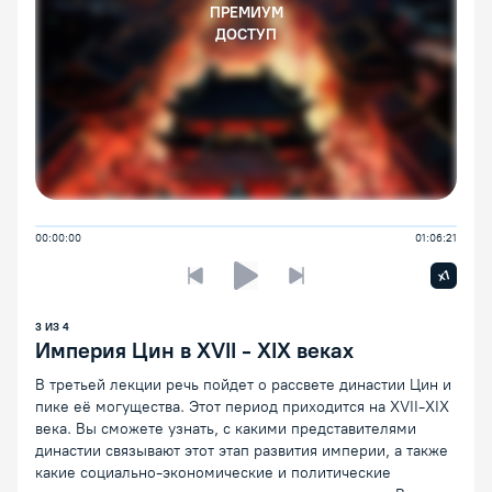
ПРЕМИУМ
ДОСТУП
00:00:00
01:06:21
Увелич
x1
Предыдущая лекция
Следующая лекция
Воспроизведение/Пауза
3
ИЗ
4
Империя Цин в XVII - XIX веках
В третьей лекции речь пойдет о рассвете династии Цин и
пике её могущества. Этот период приходится на XVII-XIX
века. Вы сможете узнать, с какими представителями
династии связывают этот этап развития империи, а также
какие социально-экономические и политические