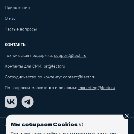
Приложение
О нас
Частые вопросы
КОНТАКТЫ
Техническая поддержка:
support@lectr.ru
Контакты для СМИ:
pr@lectr.ru
Сотрудничество по контенту:
content@lectr.ru
По вопросам маркетинга и рекламы:
marketing@lectr.ru
VK
Telegram
Зак
Мы собираем Cookies
🍪
© Lectr
2026