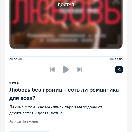
ДОСТУП
00:00:00
00:54:50
Увелич
x1
Предыдущая лекция
Следующая лекция
Воспроизведение/Пауза
2
ИЗ
4
Любовь без границ - есть ли романтика
для всех?
Лекция о том, как менялись герои мелодрам от
десятилетия к десятилетию.
Алиса Таежная