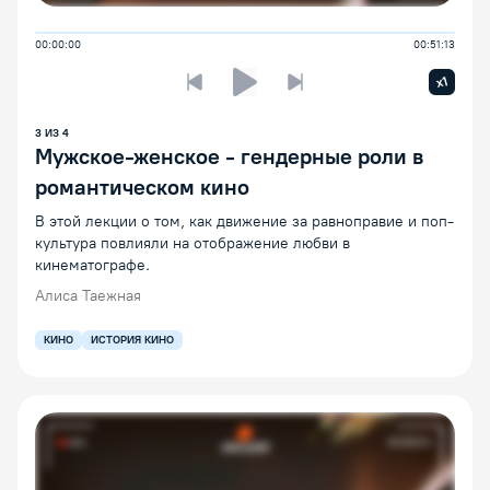
00:00:00
00:51:13
Увелич
x1
Предыдущая лекция
Следующая лекция
Воспроизведение/Пауза
3
ИЗ
4
Мужское-женское - гендерные роли в
романтическом кино
В этой лекции о том, как движение за равноправие и поп-
культура повлияли на отображение любви в
кинематографе.
Алиса Таежная
КИНО
ИСТОРИЯ КИНО